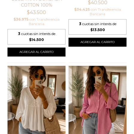
$40.500
COTTON 100%
$34.425
con
Transferencia
$43.500
Bancaria
$36.975
con
Transferencia
Bancaria
3
cuotas sin interés de
$13.500
3
cuotas sin interés de
$14.500
AGREGAR AL CARRITO