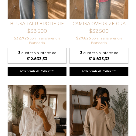
BLUSA TALU BRODERIE
CAMISA OVERSIZE GRA
$38.500
$32.500
$32.725
con
Transferencia
$27.625
con
Transferencia
Bancaria
Bancaria
3
cuotas sin interés de
3
cuotas sin interés de
$12.833,33
$10.833,33