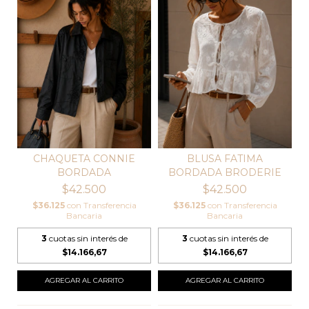
CHAQUETA CONNIE
BLUSA FATIMA
BORDADA
BORDADA BRODERIE
$42.500
$42.500
$36.125
con
Transferencia
$36.125
con
Transferencia
Bancaria
Bancaria
3
cuotas sin interés de
3
cuotas sin interés de
$14.166,67
$14.166,67
AGREGAR AL CARRITO