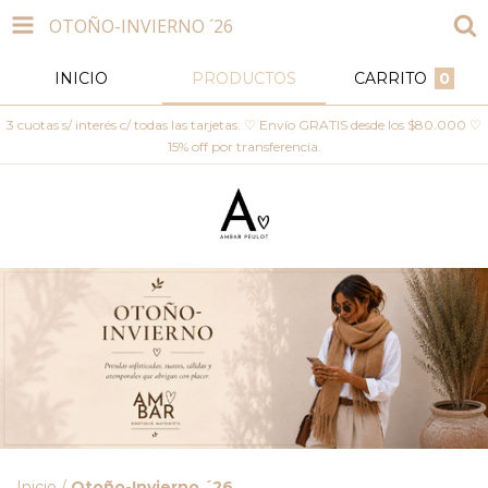
OTOÑO-INVIERNO ´26
INICIO
PRODUCTOS
CARRITO
0
3 cuotas s/ interés c/ todas las tarjetas. ♡ Envío GRATIS desde los $80.000 ♡
15% off por transferencia.
Inicio
/
Otoño-Invierno ´26