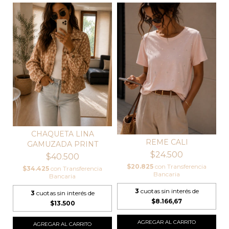
CHAQUETA LINA
REME CALI
GAMUZADA PRINT
$24.500
$40.500
$20.825
con
Transferencia
$34.425
con
Transferencia
Bancaria
Bancaria
3
cuotas sin interés de
3
cuotas sin interés de
$8.166,67
$13.500