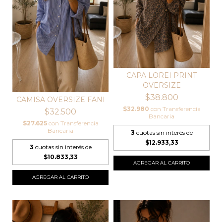
CAPA LOREI PRINT
OVERSIZE
$38.800
CAMISA OVERSIZE FANI
$32.980
con
Transferencia
$32.500
Bancaria
$27.625
con
Transferencia
Bancaria
3
cuotas sin interés de
$12.933,33
3
cuotas sin interés de
$10.833,33