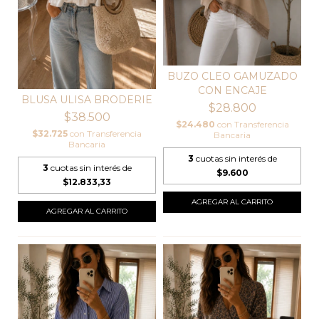
BUZO CLEO GAMUZADO
CON ENCAJE
BLUSA ULISA BRODERIE
$28.800
$38.500
$24.480
con
Transferencia
$32.725
con
Transferencia
Bancaria
Bancaria
3
cuotas sin interés de
3
cuotas sin interés de
$9.600
$12.833,33
AGREGAR AL CARRITO