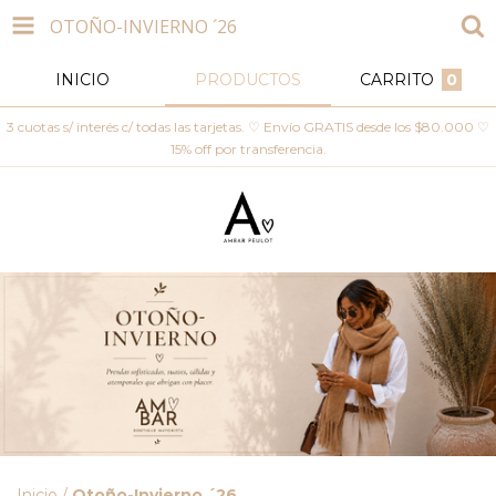
OTOÑO-INVIERNO ´26
INICIO
PRODUCTOS
CARRITO
0
3 cuotas s/ interés c/ todas las tarjetas. ♡ Envío GRATIS desde los $80.000 ♡
15% off por transferencia.
Inicio
/
Otoño-Invierno ´26