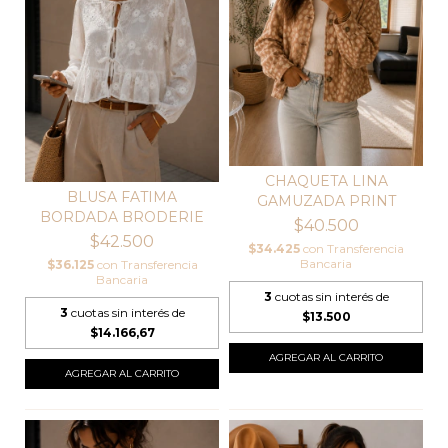
CHAQUETA LINA
BLUSA FATIMA
GAMUZADA PRINT
BORDADA BRODERIE
$40.500
$42.500
$34.425
con
Transferencia
Bancaria
$36.125
con
Transferencia
Bancaria
3
cuotas sin interés de
3
cuotas sin interés de
$13.500
$14.166,67