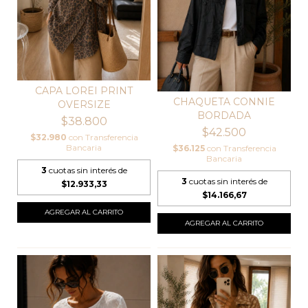
CAPA LOREI PRINT
CHAQUETA CONNIE
OVERSIZE
BORDADA
$38.800
$42.500
$32.980
con
Transferencia
Bancaria
$36.125
con
Transferencia
Bancaria
3
cuotas sin interés de
3
cuotas sin interés de
$12.933,33
$14.166,67
AGREGAR AL CARRITO