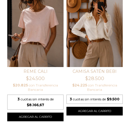
REME CALI
CAMISA SATÉN BEBI
$24.500
$28.500
$20.825
con
Transferencia
$24.225
con
Transferencia
Bancaria
Bancaria
3
cuotas sin interés de
3
cuotas sin interés de
$9.500
$8.166,67
AGREGAR AL CARRITO