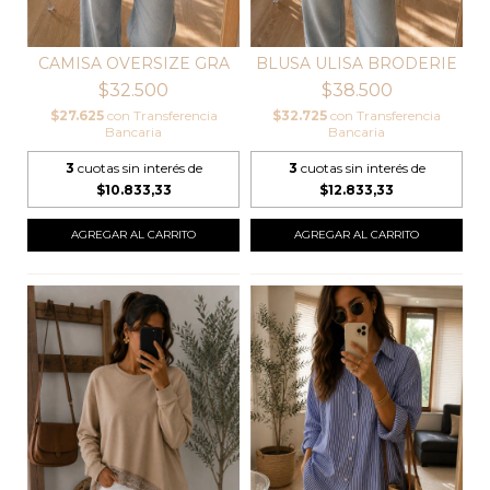
CAMISA OVERSIZE GRA
BLUSA ULISA BRODERIE
$32.500
$38.500
$27.625
con
Transferencia
$32.725
con
Transferencia
Bancaria
Bancaria
3
cuotas sin interés de
3
cuotas sin interés de
$10.833,33
$12.833,33