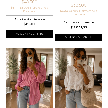
$40.500
$38.500
$34.425
con
Transferencia
$32.725
con
Transferencia
Bancaria
Bancaria
3
cuotas sin interés de
3
cuotas sin interés de
$13.500
$12.833,33
AGREGAR AL CARRITO