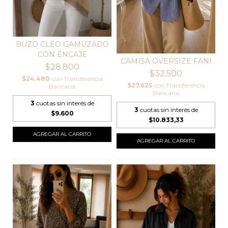
BUZO CLEO GAMUZADO
CON ENCAJE
CAMISA OVERSIZE FANI
$28.800
$32.500
$24.480
con
Transferencia
$27.625
con
Transferencia
Bancaria
Bancaria
3
cuotas sin interés de
3
cuotas sin interés de
$9.600
$10.833,33
AGREGAR AL CARRITO