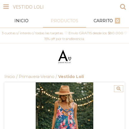
VESTIDO LOLI
INICIO
PRODUCTOS
CARRITO
0
3 cuotas s/ interés c/ todas las tarjetas. ♡ Envío GRATIS desde los $80.000 ♡
15% off por transferencia.
Inicio
/
Primavera-Verano
/
Vestido Loli