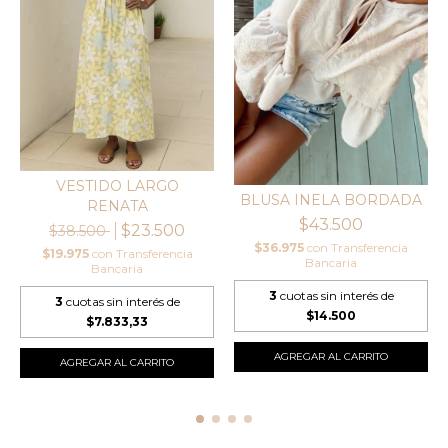
VESTIDO LARGO
BLUSA INELA BORDADA
RENATA
$43.500
$23.500
$38.500
$36.975
con
Transferencia
$19.975
con
Transferencia
Bancaria
Bancaria
3
cuotas sin interés de
3
cuotas sin interés de
$14.500
$7.833,33
AGREGAR AL CARRITO
AGREGAR AL CARRITO